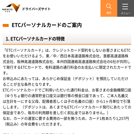
検索
メニュー
ETCパーソナルカードのご案内
1. ETCパーソナルカードの特徴
「ETCパーソナルカード」は、クレジットカード契約をしないお客さまにもETC
をお使いいただけるよう、東／中／西日本高速道路株式会社、首都高速道路株
式会社、阪神高速道路株式会社、本州四国連絡高速道路株式会社の6社が共同し
て発行するETCカードで、有料道路の通行料金のお支払いに限定されたカードで
す。
お申込みにあたっては、あらかじめ保証金（デポジット）を預託していただけ
ることが主な条件となります。
ETCパーソナルカードでご利用いただいた通行料金は、お客さまの金融機関口座
（ゆうちょ銀行の通常貯金口座又は銀行等の預金口座であって、ご本人名義又
は生計を一にする父母、配偶者若しくは子の名義の口座）から1ヶ月単位で引落
しします。（デポジットは、あくまでもETCパーソナルカード発行にあたっての
保証金であり、毎月の利用額を差し引く前払金ではありません。）
なお、カードの運営に要する費用の一部を賄うため、カード1枚あたり1,257円
（税込み）の年会費をいただきます。