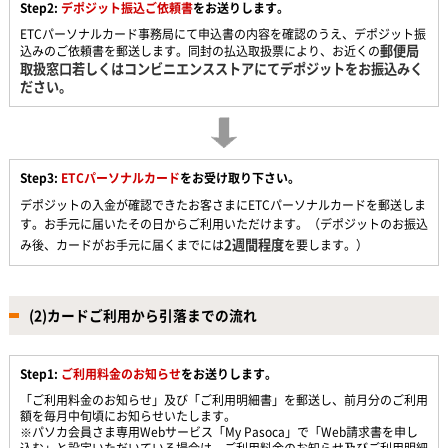
Step2:
デポジット振込ご依頼書
をお送りします。
ETCパーソナルカード事務局にて申込書の内容を確認のうえ、デポジット振
郵便局
込みのご依頼書を郵送します。同封の払込取扱票により、お近くの
取扱窓口若しくはコンビニエンスストアにてデポジットをお振込みく
ださい。
Step3:
ETCパーソナルカード
をお受け取り下さい。
デポジットの入金が確認できたお客さまにETCパーソナルカードを郵送しま
す。お手元に届いたその日からご利用いただけます。（デポジットのお振込
2週間程度
み後、カードがお手元に届くまでには
を要します。）
(2)カードご利用から引落までの流れ
Step1:
ご利用料金のお知らせ
をお送りします。
「ご利用料金のお知らせ」及び「ご利用明細書」を郵送し、前月分のご利用
額を毎月中旬頃にお知らせいたします。
※パソカ会員さま専用Webサービス「My Pasoca」で「Web請求書を申し