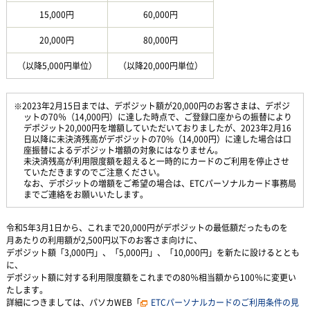
15,000円
60,000円
20,000円
80,000円
（以降5,000円単位）
（以降20,000円単位）
※2023年2月15日までは、デポジット額が20,000円のお客さまは、デポジ
ットの70％（14,000円）に達した時点で、ご登録口座からの振替により
デポジット20,000円を増額していただいておりましたが、2023年2月16
日以降に未決済残高がデポジットの70%（14,000円）に達した場合は口
座振替によるデポジット増額の対象にはなりません。
未決済残高が利用限度額を超えると一時的にカードのご利用を停止させ
ていただきますのでご注意ください。
なお、デポジットの増額をご希望の場合は、ETCパーソナルカード事務局
までご連絡をお願いいたします。
令和5年3月1日から、これまで20,000円がデポジットの最低額だったものを
月あたりの利用額が2,500円以下のお客さま向けに、
デポジット額「3,000円」、「5,000円」、「10,000円」を新たに設けるととも
に、
デポジット額に対する利用限度額をこれまでの80％相当額から100％に変更い
たします。
詳細につきましては、パソカWEB「
ETCパーソナルカードのご利用条件の見