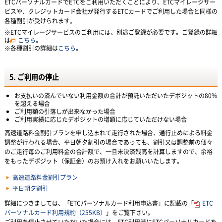
ETCパーソナルカードでETCをご利用いただくことにより、ETCマイレージサー
ビスや、クレジットカード会社が発行するETCカードでご利用した場合と同様の
各種割引が受けられます。
※ETCマイレージサービスのご利用には、別途ご登録が必要です。ご登録の詳細
は
こちら
。
※各種割引の詳細は
こちら
。
5. ご利用の停止
お支払いの済んでいない利用金額の合計が預託いただいたデポジットの80%
を超える場合
ご利用額の引落しが出来なかった場合
ご利用実績に応じたデポジットの増額に応じていただけない場合
高速道路料金割引プランを申し込まれて走行された場合、通行止めによる料金
調整が行われる場合、平日朝夕割引の場合であっても、割引又は調整前の個々
のご走行毎のご利用料金の合計額で、一旦未決済残高を計算しますので、余裕
をもったデポジット（保証金）のお預け入れをお願いいたします。
高速道路料金割引プラン
平日朝夕割引
詳細につきましては、「ETCパーソナルカード利用申込書」に記載の「
ETC
パーソナルカード利用規約（255KB）
」をご覧下さい。