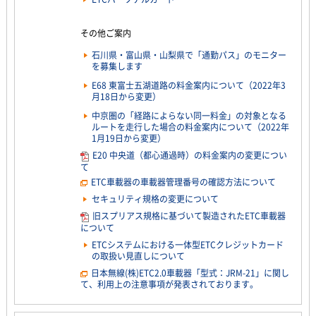
その他ご案内
石川県・富山県・山梨県で「通勤パス」のモニター
を募集します
E68 東富士五湖道路の料金案内について（2022年3
月18日から変更）
中京圏の「経路によらない同一料金」の対象となる
ルートを走行した場合の料金案内について（2022年
1月19日から変更）
E20 中央道（都心通過時）の料金案内の変更につい
て
ETC車載器の車載器管理番号の確認方法について
セキュリティ規格の変更について
旧スプリアス規格に基づいて製造されたETC車載器
について
ETCシステムにおける一体型ETCクレジットカード
の取扱い見直しについて
日本無線(株)ETC2.0車載器「型式：JRM-21」に関し
て、利用上の注意事項が発表されております。