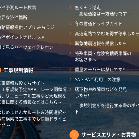
渋滞予測ルート検索
無くそう逆走
―高速道路は一方通行です―
主要な渋滞箇所
冬の雪道ドライブガイド
道路情報提供アプリ みちラジ
高速道路でやむを得ず停車した
渋滞ポイントナビまっぷ
緊急地震速報を受信したら
目で見るハイウェイテレホン
特殊車両・危険物積載車両の
お客さまへ
工事規制情報
重量オーバーは禁止です!!
SA・PAご利用上の注意
工事情報お役立ちサイト
～工事規制予定MAP、レーン閉鎖情
落下物や故障車などを発見
したら!!
報、リニューアル工事など大規模な
工事に関する情報などはこちら～
工事規制箇所を通行する際のポ
ト
はじめませんかルート＆時間選択～
事前検索で工事中でも快適ドライビ
ング ～
サービスエリア・
お買物