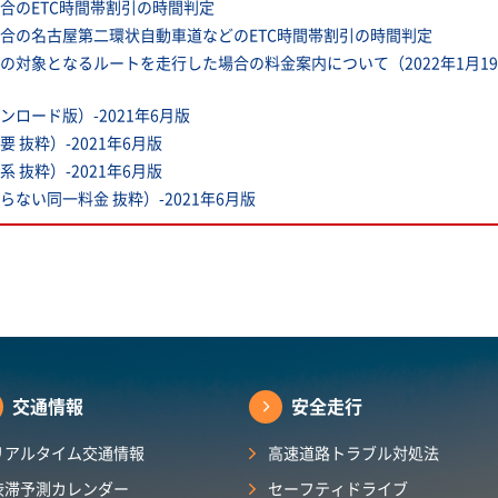
合のETC時間帯割引の時間判定
合の名古屋第二環状自動車道などのETC時間帯割引の時間判定
の対象となるルートを走行した場合の料金案内について（2022年1月1
ロード版）-2021年6月版
抜粋）-2021年6月版
抜粋）-2021年6月版
ない同一料金 抜粋）-2021年6月版
交通情報
安全走行
リアルタイム交通情報
高速道路トラブル対処法
渋滞予測カレンダー​
セーフティドライブ